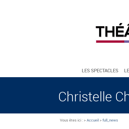
LES SPECTACLES
L
Christelle Ch
Vous êtes ici : >
Accueil
>
full_news