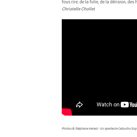
fous rire, de la folie, de la dérision, d
Christelle Chollet
Photos © Stéphane Kerrad - Un spectacle Cabucho Expl