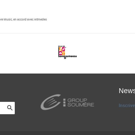
ore Music, en accord avec Artmedeo
News
Inscrive