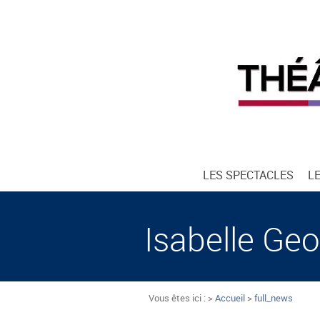
LES SPECTACLES
L
Isabelle Geo
Vous êtes ici : >
Accueil
>
full_news