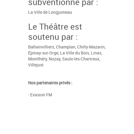
subventionné par :
La Ville de Longjumeau
Le Théâtre est
soutenu par :
Ballainvilliers,
Champlan
,
Chilly-Mazarin
,
Épinay-sur-Orge
,
La Ville du Bois
,
Linas
,
Montlhéry
,
Nozay
,
Saulx-les-Chartreux
,
Villejust
Nos partenaires privés :
-
Evasion FM